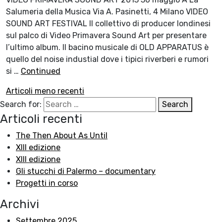
Salumeria della Musica Via A. Pasinetti, 4 Milano VIDEO
SOUND ART FESTIVAL Il collettivo di producer londinesi
sul palco di Video Primavera Sound Art per presentare
l’ultimo album. Il bacino musicale di OLD APPARATUS è
quello del noise industial dove i tipici riverberi e rumori
si …
Continued
Navigazione
Articoli meno recenti
Search for:
articoli
Search
Articoli recenti
The Then About As Until
XIII edizione
XIII edizione
Gli stucchi di Palermo – documentary
Progetti in corso
Archivi
Settembre 2025