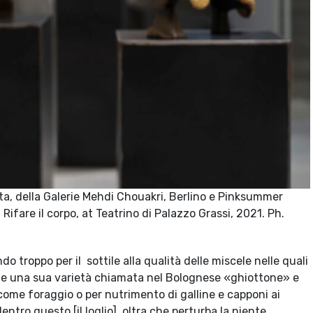
sta, della Galerie Mehdi Chouakri, Berlino e Pinksummer
Rifare il corpo, at Teatrino di Palazzo Grassi, 2021. Ph.
o troppo per il sottile alla qualità delle miscele nelle quali
o e una sua varietà chiamata nel Bolognese «ghiottone» e
come foraggio o per nutrimento di galline e capponi ai
entro questo [il loglio], oltra che perturba la niente