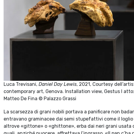
Luca Trevisani,
Daniel Day Lewis
, 2021, Courtesy dell’arti
contemporary art, Genova. Installation view, Gestus I atto: 
Matteo De Fina © Palazzo Grassi
La scarsezza di grani nobili portava a panificare non badand
entravano graminacee dai semi stupefattivi come il logli
altrove «gittone» o «ghittone», erba dai neri grani usata 
quali, anziché nuocere, affrettava l’ingrasso. «Il pan c’ha d