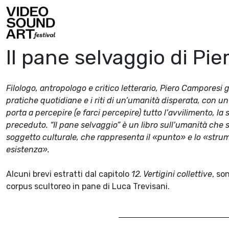
Vai al contenuto
Video Sound Art
Il pane selvaggio di Pi
Filologo, antropologo e critico letterario, Piero Camporesi g
pratiche quotidiane e i riti di un’umanità disperata, con
porta a percepire (e farci percepire) tutto l’avvilimento, l
preceduto. “Il pane selvaggio” è un libro sull’umanità che 
soggetto culturale, che rappresenta il «punto» e lo «strum
esistenza».
Alcuni brevi estratti dal capitolo
12. Vertigini collettive
, so
corpus scultoreo in pane di Luca Trevisani.