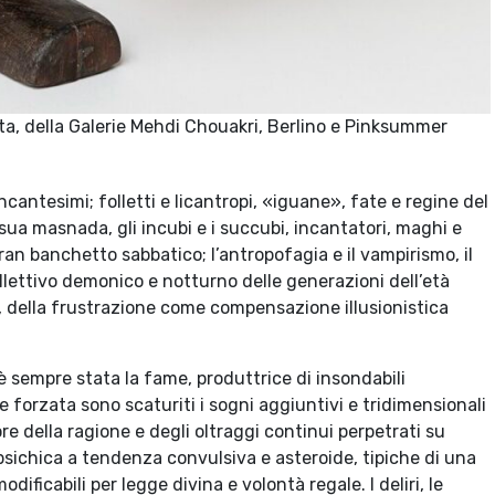
sta, della Galerie Mehdi Chouakri, Berlino e Pinksummer
 incantesimi; folletti e licantropi, «iguane», fate e regine del
sua masnada, gli incubi e i succubi, incantatori, maghi e
gran banchetto sabbatico; l’antropofagia e il vampirismo, il
ollettivo demonico e notturno delle generazioni dell’età
, della frustrazione come compensazione illusionistica
è sempre stata la fame, produttrice di insondabili
 forzata sono scaturiti i sogni aggiuntivi e tridimensionali
re della ragione e degli oltraggi continui perpetrati su
à psichica a tendenza convulsiva e asteroide, tipiche di una
ificabili per legge divina e volontà regale. I deliri, le