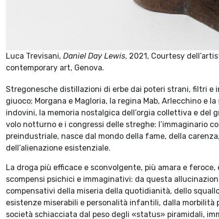
Luca Trevisani,
Daniel Day Lewis
, 2021, Courtesy dell’arti
contemporary art, Genova.
Stregonesche distillazioni di erbe dai poteri strani, filtri e
giuoco; Morgana e Magloria, la regina Mab, Arlecchino e la 
indovini, la memoria nostalgica dell’orgia collettiva e del 
volo notturno e i congressi delle streghe: l’immaginario c
preindustriale, nasce dal mondo della fame, della carenza
dell’alienazione esistenziale.
La droga più efficace e sconvolgente, più amara e feroce, 
scompensi psichici e immaginativi: da questa allucinazione
compensativi della miseria della quotidianità, dello squallo
esistenze miserabili e personalità infantili, dalla morbilit
società schiacciata dal peso degli «status» piramidali, immod