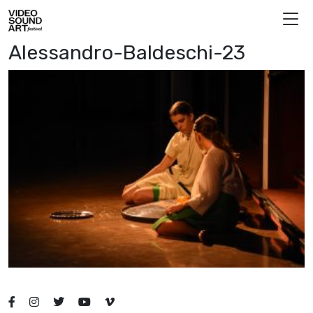
Vai al contenuto
Video Sound Art
Alessandro-Baldeschi-23