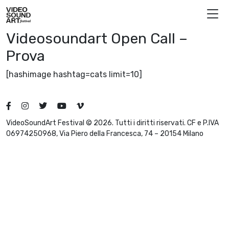
Vai al contenuto
Video Sound Art
Videosoundart Open Call –
Prova
[hashimage hashtag=cats limit=10]
VideoSoundArt Festival © 2026. Tutti i diritti riservati. CF e P.IVA
06974250968, Via Piero della Francesca, 74 – 20154 Milano