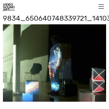
Vai al contenuto
Video Sound Art
9834_650640748339721_1410