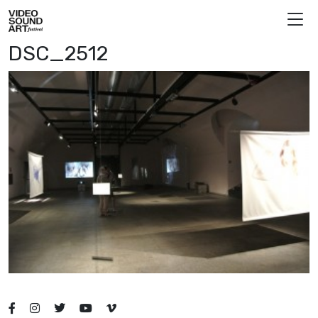
Vai al contenuto
Video Sound Art
DSC_2512