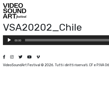
Vai al contenuto
Video Sound Art
VSA20202_Chile
Audio
00:00
Player
VideoSoundArt Festival © 2026. Tutti i diritti riservati. CF e P.IVA