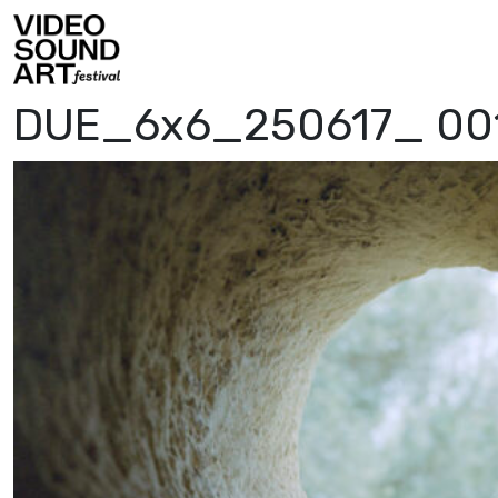
Vai al contenuto
Video Sound Art
DUE_6x6_250617_ 00