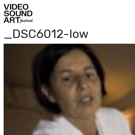
Vai al contenuto
Video Sound Art
_DSC6012-low