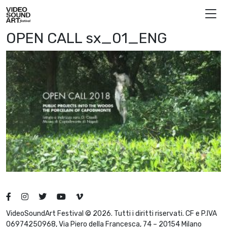
Vai al contenuto
Video Sound Art
OPEN CALL sx_01_ENG
VideoSoundArt Festival © 2026. Tutti i diritti riservati. CF e P.IVA
06974250968, Via Piero della Francesca, 74 – 20154 Milano