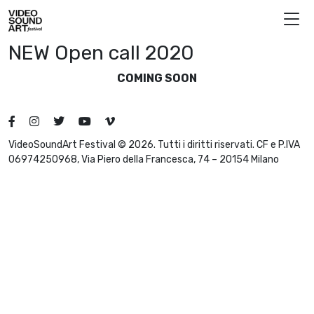
Vai al contenuto
Video Sound Art
NEW Open call 2020
COMING SOON
VideoSoundArt Festival © 2026. Tutti i diritti riservati. CF e P.IVA
06974250968, Via Piero della Francesca, 74 – 20154 Milano