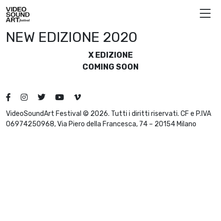
Vai al contenuto
Video Sound Art
NEW EDIZIONE 2020
X EDIZIONE
COMING SOON
VideoSoundArt Festival © 2026. Tutti i diritti riservati. CF e P.IVA
06974250968, Via Piero della Francesca, 74 – 20154 Milano