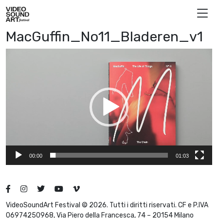
Vai al contenuto
Video Sound Art
MacGuffin_No11_Bladeren_v1
Video
Player
00:00
01:03
VideoSoundArt Festival © 2026. Tutti i diritti riservati. CF e P.IVA
06974250968, Via Piero della Francesca, 74 – 20154 Milano