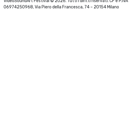
VideoSoundArt Festival © 2026. Tutti i diritti riservati. CF e P.IVA
06974250968, Via Piero della Francesca, 74 – 20154 Milano