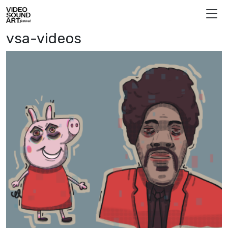
Vai al contenuto
Video Sound Art
vsa-videos