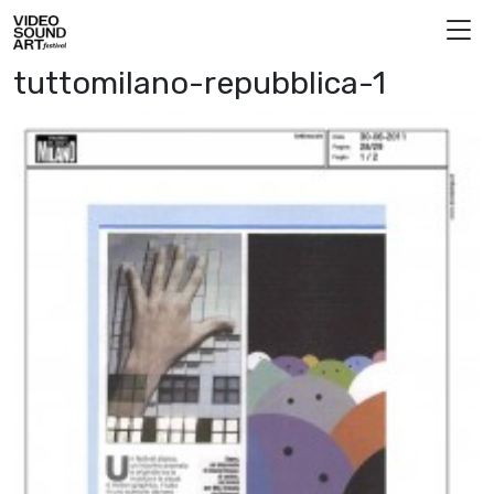
Vai al contenuto
Video Sound Art
tuttomilano-repubblica-1