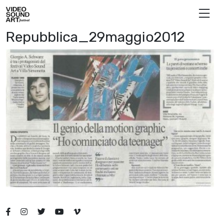
Vai al contenuto
Video Sound Art
Repubblica_29maggio2012