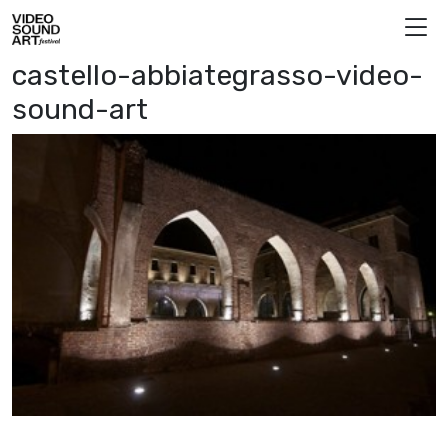
Vai al contenuto
Video Sound Art
castello-abbiategrasso-video-
sound-art