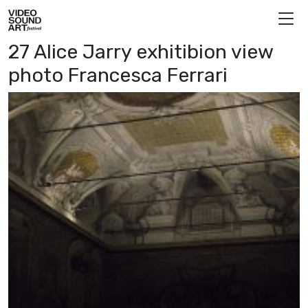
Vai al contenuto
Video Sound Art
27 Alice Jarry exhitibion view
photo Francesca Ferrari