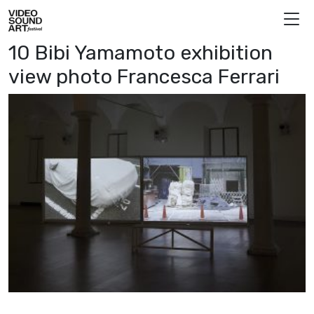
Vai al contenuto
Video Sound Art
10 Bibi Yamamoto exhibition
view photo Francesca Ferrari