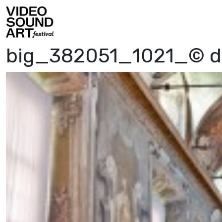
Vai al contenuto
Video Sound Art
big_382051_1021_© del