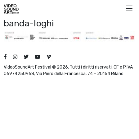
Vai al contenuto
Video Sound Art
banda-loghi
VideoSoundArt Festival © 2026. Tutti i diritti riservati. CF e P.IVA
06974250968, Via Piero della Francesca, 74 – 20154 Milano