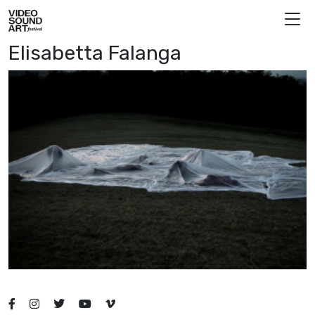
Vai al contenuto
Video Sound Art
Elisabetta Falanga