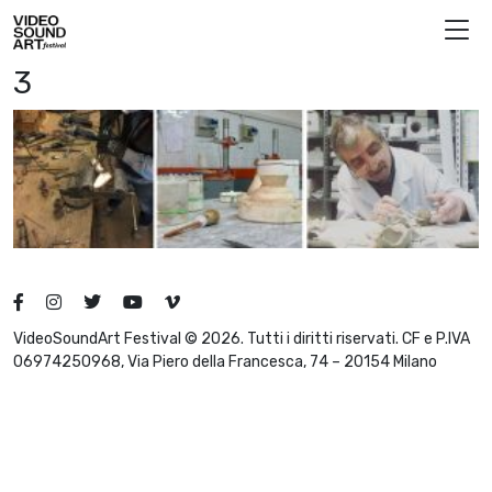
Vai al contenuto
Video Sound Art
3
VideoSoundArt Festival © 2026. Tutti i diritti riservati. CF e P.IVA
06974250968, Via Piero della Francesca, 74 – 20154 Milano