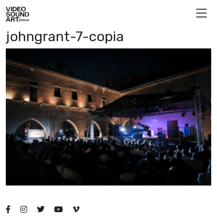
Vai al contenuto
Video Sound Art
johngrant-7-copia