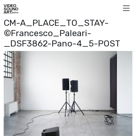
Vai al contenuto
Video Sound Art
CM-A_PLACE_TO_STAY-
©Francesco_Paleari-
_DSF3862-Pano-4_5-POST