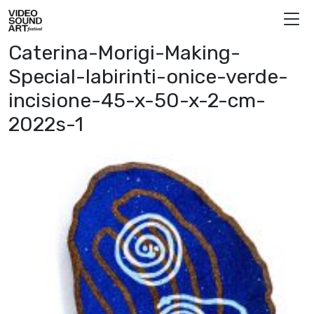
Vai al contenuto
Video Sound Art
Caterina-Morigi-Making-
Special-labirinti-onice-verde-
incisione-45-x-50-x-2-cm-
2022s-1