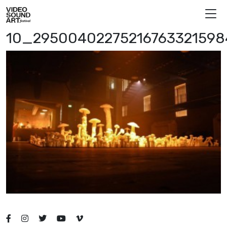
Vai al contenuto
Video Sound Art
10_29500402275216763321598