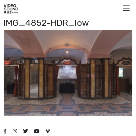
Vai al contenuto
Video Sound Art
IMG_4852-HDR_low