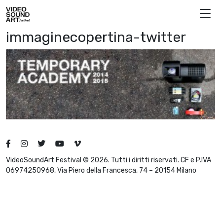
Vai al contenuto
Video Sound Art
immaginecopertina-twitter
VideoSoundArt Festival © 2026. Tutti i diritti riservati. CF e P.IVA
06974250968, Via Piero della Francesca, 74 – 20154 Milano