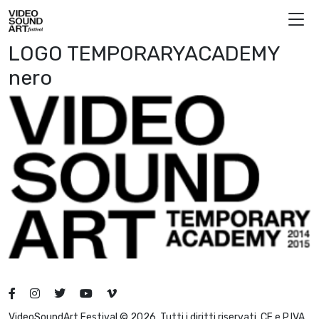
Vai al contenuto
Video Sound Art
LOGO TEMPORARYACADEMY
nero
VideoSoundArt Festival © 2026. Tutti i diritti riservati. CF e P.IVA