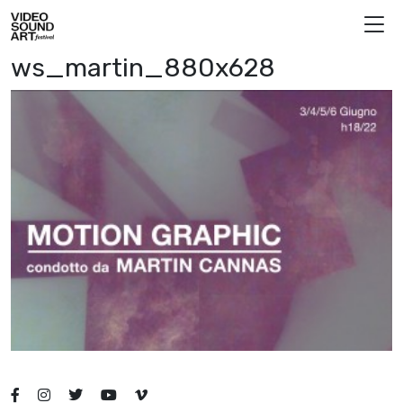
Skip to content
Video Sound Art
ws_martin_880x628