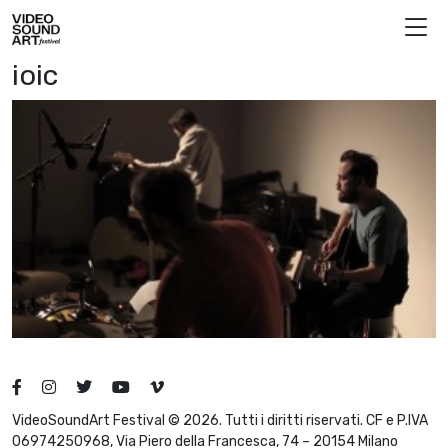
Skip to content
Video Sound Art
ioic
VideoSoundArt Festival © 2026. Tutti i diritti riservati. CF e P.IVA
06974250968, Via Piero della Francesca, 74 – 20154 Milano