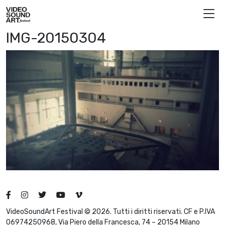
Skip to content
Video Sound Art
IMG-20150304
VideoSoundArt Festival © 2026. Tutti i diritti riservati. CF e P.IVA
06974250968, Via Piero della Francesca, 74 – 20154 Milano