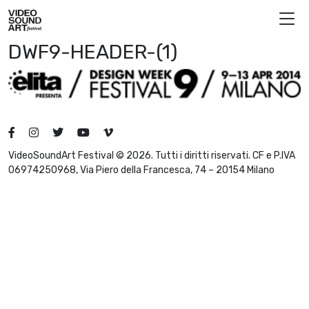
Skip to content
Video Sound Art
DWF9-HEADER-(1)
VideoSoundArt Festival © 2026. Tutti i diritti riservati. CF e P.IVA
06974250968, Via Piero della Francesca, 74 – 20154 Milano