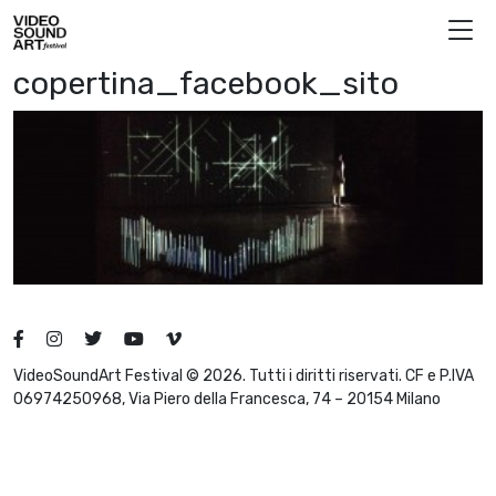
Skip to content
Video Sound Art
copertina_facebook_sito
VideoSoundArt Festival © 2026. Tutti i diritti riservati. CF e P.IVA
06974250968, Via Piero della Francesca, 74 – 20154 Milano