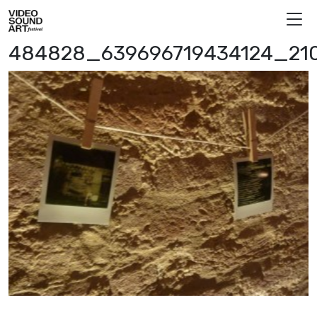
Skip to content
Video Sound Art
484828_639696719434124_21