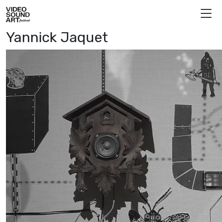
Vai al contenuto
Video Sound Art
Yannick Jaquet