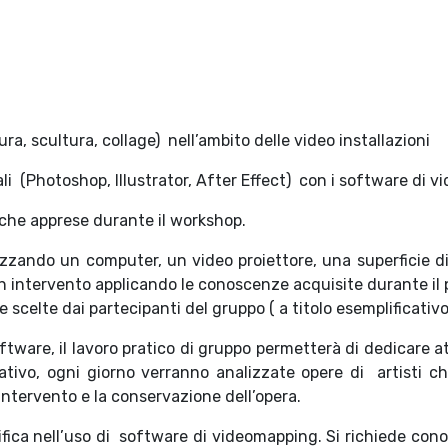
ra, scultura, collage) nell’ambito delle video installazioni
li (Photoshop, Illustrator, After Effect) con i software di v
iche apprese durante il workshop.
izzando un computer, un video proiettore, una superficie di 
n intervento applicando le conoscenze acquisite durante il pr
celte dai partecipanti del gruppo ( a titolo esemplificativo
tware, il lavoro pratico di gruppo permetterà di dedicare att
ativo, ogni giorno verranno analizzate opere di artisti c
intervento e la conservazione dell’opera.
fica nell’uso di software di videomapping. Si richiede co