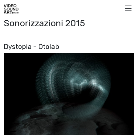
Vai al contenuto
Video Sound Art
Sonorizzazioni 2015
Dystopia – Otolab