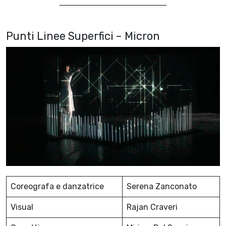
Punti Linee Superfici – Micron
Coreografa e danzatrice
Serena Zanconato
Visual
Rajan Craveri