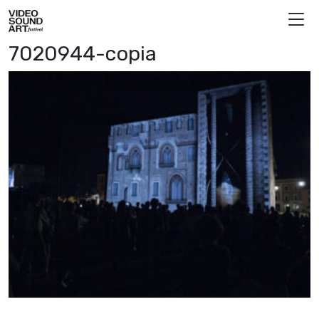
Vai al contenuto
Video Sound Art
7020944-copia